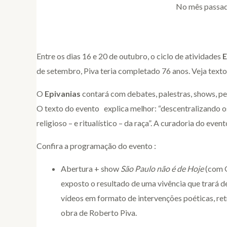
No mês passad
Entre os dias 16 e 20 de outubro, o ciclo de atividades
E
de setembro, Piva teria completado 76 anos.
Veja text
O
Epivanias
contará com debates, palestras, shows, per
O texto do evento explica melhor: “descentralizando 
religioso – e ritualístico – da raça”. A curadoria do ev
Confira a programação do evento :
Abertura + show
São Paulo não é de Hoje
(com G
exposto o resultado de uma vivência que trará d
vídeos em formato de intervenções poéticas, ret
obra de Roberto Piva.