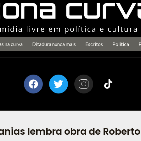
as na curva
Ditadura nunca mais
Escritos
Política
P
anias lembra obra de Roberto