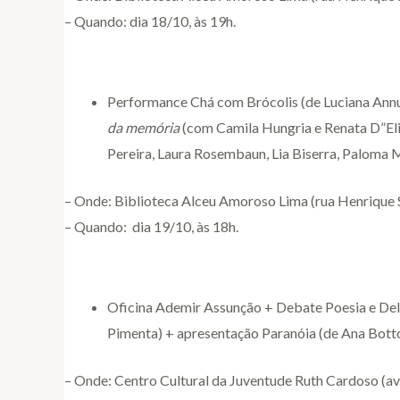
– Quando: dia 18/10, às 19h.
Performance Chá com Brócolis (de Luciana Annun
da memória
(com Camila Hungria e Renata D”Eli
Pereira, Laura Rosembaun, Lia Biserra, Paloma 
– Onde: Biblioteca Alceu Amoroso Lima (rua Henrique 
– Quando: dia 19/10, às 18h.
Oficina Ademir Assunção + Debate Poesia e Delí
Pimenta) + apresentação Paranóia (de Ana Bott
– Onde: Centro Cultural da Juventude Ruth Cardoso (av