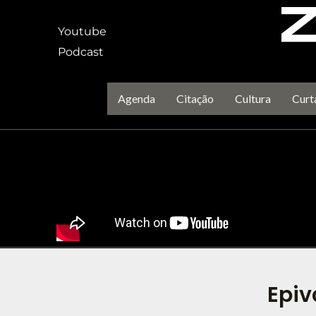
Ir
para
Youtube
o
Podcast
conteúdo
Agenda
Citação
Cultura
Curt
Epiv