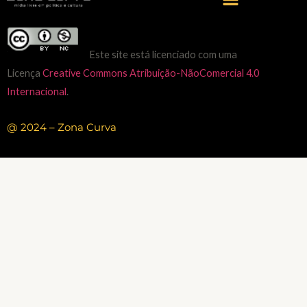
Este site está licenciado com uma
Licença
Creative Commons Atribuição-NãoComercial 4.0
Internacional
.
@ 2024 – Zona Curva