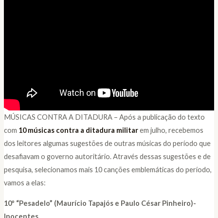
MÚSICAS CONTRA A DITADURA – Após a publicação do texto
com
10 músicas contra a ditadura militar
em julho, recebemos
dos leitores algumas sugestões de outras músicas do período que
desafiavam o governo autoritário. Através dessas sugestões e de
pesquisa, selecionamos mais 10 canções emblemáticas do período,
vamos a elas:
10º “
Pesadelo” (Maurício Tapajós e Paulo César Pinheiro)-
Inocentes