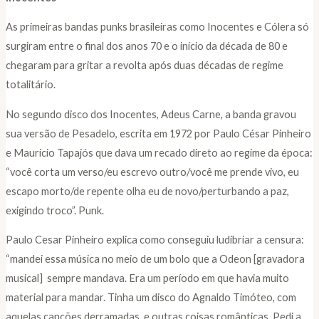
As primeiras bandas punks brasileiras como Inocentes e Cólera só
surgiram entre o final dos anos 70 e o início da década de 80 e
chegaram para gritar a revolta após duas décadas de regime
totalitário.
No segundo disco dos Inocentes, Adeus Carne, a banda gravou
sua versão de Pesadelo, escrita em 1972 por Paulo César Pinheiro
e Maurício Tapajós que dava um recado direto ao regime da época:
“você corta um verso/eu escrevo outro/você me prende vivo, eu
escapo morto/de repente olha eu de novo/perturbando a paz,
exigindo troco”. Punk.
Paulo Cesar Pinheiro explica como conseguiu ludibriar a censura:
“mandei essa música no meio de um bolo que a Odeon [gravadora
musical] sempre mandava. Era um período em que havia muito
material para mandar. Tinha um disco do Agnaldo Timóteo, com
aquelas canções derramadas, e outras coisas românticas. Pedi a