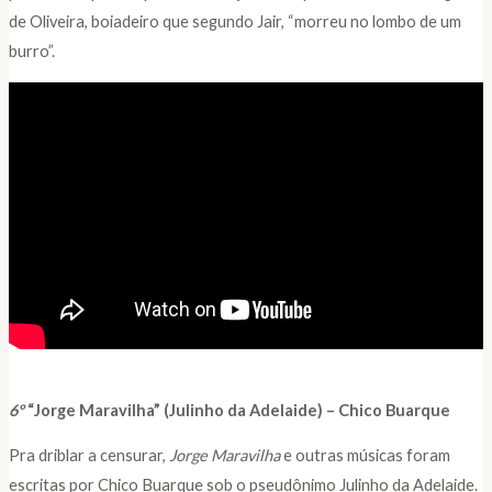
de Oliveira, boiadeiro que segundo Jair, “morreu no lombo de um
burro”.
6
º
“
Jorge Maravilha”
(Julinho da Adelaide) – Chico Buarque
Pra driblar a censurar,
Jorge Maravilha
e outras músicas foram
escritas por Chico Buarque sob o pseudônimo Julinho da Adelaide.